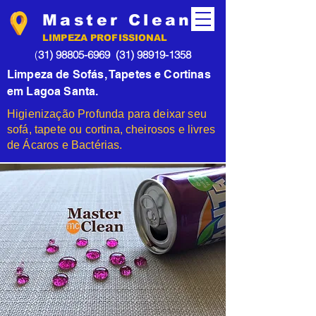
Master Clean
LIMPEZA PROFISSIONAL
(
31) 98805-6969
(31) 98919-1358
Limpeza de Sofás, Tapetes e Cortinas
em Lagoa Santa.
Higienização Profunda para deixar seu
sofá, tapete ou cortina, cheirosos e livres
de Ácaros e Bactérias.