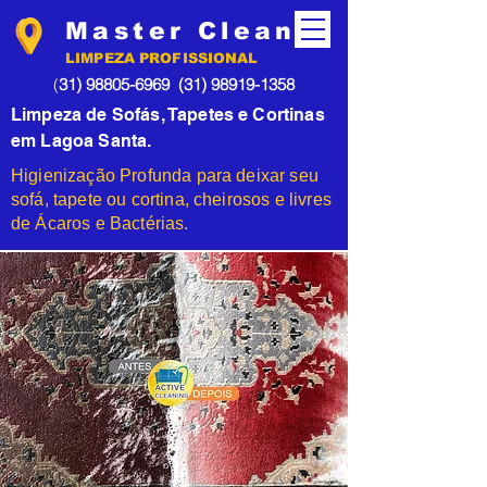
Master Clean
LIMPEZA PROFISSIONAL
(
31) 98805-6969
(31) 98919-1358
Limpeza de Sofás, Tapetes e Cortinas
em Lagoa Santa.
Higienização Profunda para deixar seu
sofá, tapete ou cortina, cheirosos e livres
de Ácaros e Bactérias.