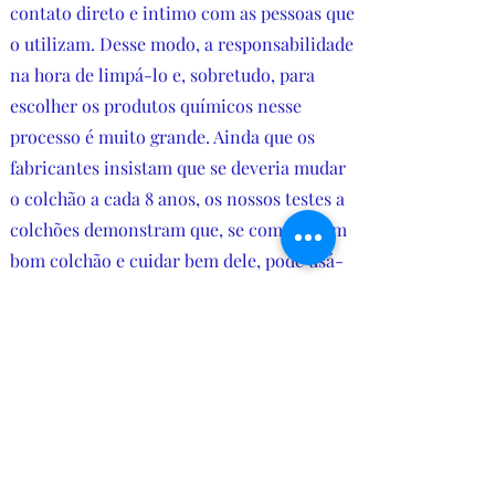
contato direto e intimo com as pessoas que
o utilizam. Desse modo, a responsabilidade
na hora de limpá-lo e, sobretudo, para
escolher os produtos químicos nesse
processo é muito grande. Ainda que os
fabricantes insistam que se deveria mudar
o colchão a cada 8 anos, os nossos testes a
colchões demonstram que, se comprar um
bom colchão e cuidar bem dele, pode usá-
lo em condições ótimas, pelo menos,
durante 10 anos. Limpar e virar são
cuidados que ajudam a prolongar a vida do
colchão. A mudança de estação, altura em
que se costuma fazer limpezas gerais, é
uma boa ocasião para fazer a manutenção
do colchão, que assegure a higiene e o