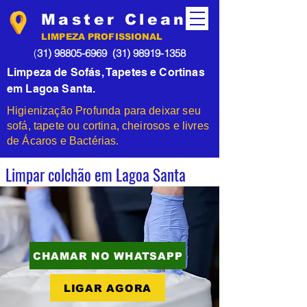
Master Clean
LIMPEZA PROFISSIONAL
(
31) 98805-6969
(31) 98919-1358
Limpeza de Sofás, Tapetes e Cortinas
em Lagoa Santa.
Higienização Profunda para deixar seu
sofá, tapete ou cortina, cheirosos e livres
de Ácaros e Bactérias.
Limpar colchão em Lagoa Santa
CHAMAR NO WHATSAPP
LIGAR AGORA