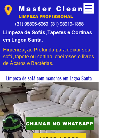
Master Clean
LIMPEZA PROFISSIONAL
(
31) 98805-6969
(31) 98919-1358
Limpeza de Sofás, Tapetes e Cortinas
em Lagoa Santa.
Higienização Profunda para deixar seu
sofá, tapete ou cortina, cheirosos e livres
de Ácaros e Bactérias.
Limpeza de sofá com manchas em Lagoa Santa
CHAMAR NO WHATSAPP